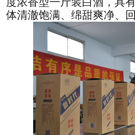
度浓香型一斤装白酒，具
体清澈饱满、绵甜爽净、