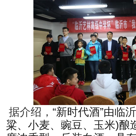
“
”
据介绍，
新时代酒
由临
)
粱、小麦、豌豆、玉米
酿