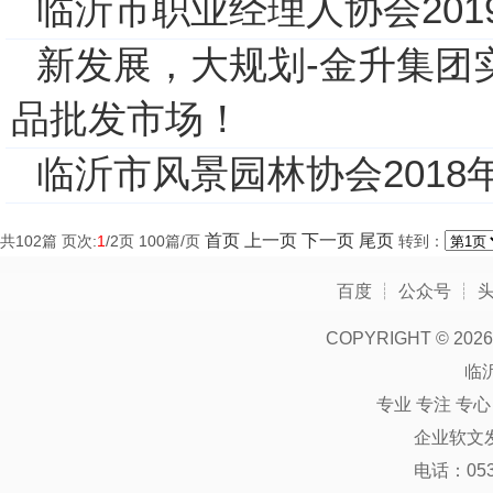
临沂市职业经理人协会20
新发展，大规划-金升集团
品批发市场！
临沂市风景园林协会2018
首页
上一页
下一页
尾页
共
102
篇 页次:
1
/
2
页
100
篇/页
转到：
百度
┊
公众号
┊
COPYRIGHT ©
2026
临
专业 专注 专
企业软文
电话：0539