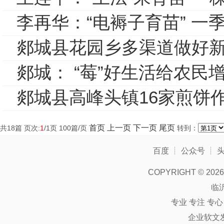
李再华：“电褥子育苗” 一
郯城县花园乡多渠道做好
郯城： “莓”好生活给农民
郯城县高峰头镇16家煎饼作
首页
上一页
下一页
尾页
共
18
篇 页次:
1
/
1
页
100
篇/页
转到：
百度
┊
公众号
┊
COPYRIGHT ©
2026
临
专业 专注 专
企业软文