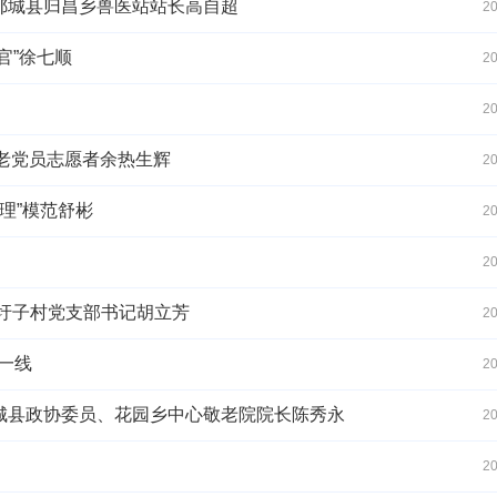
郯城县归昌乡兽医站站长高自超
20
官”徐七顺
20
20
名老党员志愿者余热生辉
20
清理”模范舒彬
20
20
谢圩子村党支部书记胡立芳
20
一线
20
城县政协委员、花园乡中心敬老院院长陈秀永
20
20