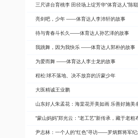
三尺讲台育桃李 田径场上绽芳华“体育达人”陈
亮剑吧，少年 ——体育达人李沛轩的故事
待与青春斗长久——体育达人孙艺泽的故事
我跳舞，因为我快乐 ——体育达人郭朴的故事
为爱而舞 ——体育达人李士龙的故事
程松:球不落地、决不放弃的沂蒙少年
大医精诚王业鹏
山东好人朱孟花：海棠花开美如画 乐善好施美
“蒙山妈妈”郑光云：“老工艺”新传承，藏于老
尹志林：一个人的“红色”寻访——罗炳辉将军纪