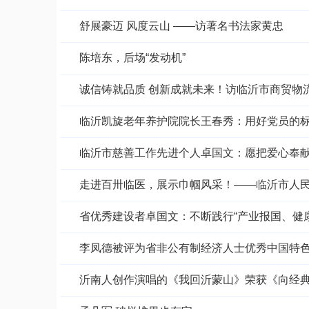
舒展豪迈 风度云山 ——访著名书法家黄忠
陈培东，后场“发动机”
诚信铸就品质 创新成就未来！访临沂市商贸物
临沂凯旋老年养护院院长王春秀：用好党员的
临沂市慈善工作先进个人卓国文：愿把爱心奉
走进百卅临医，展示巾帼风采！——临沂市人
省优秀建设者卓国文：不断践行“产业报国、健
李凤德被评为省非公有制经济人士优秀中国特
沂南人创作演唱的《我回沂蒙山》荣获《向经