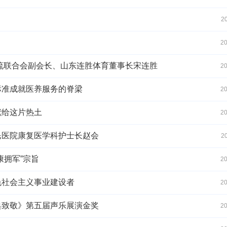
2
20
流联合会副会长、山东连胜体育董事长宋连胜
20
标准成就医养服务的脊梁
20
献给这片热土
20
民医院康复医学科护士长赵会
2
康拥军”宗旨
20
色社会主义事业建设者
20
典致敬》第五届声乐展演金奖
20