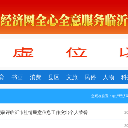
育
书画
消费
县区
文旅
民俗
人物
科
您现在位置：
临沂经济
孙堃获评临沂市社情民意信息工作突出个人荣誉
20
20