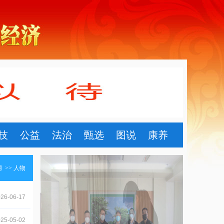
技
公益
法治
甄选
图说
康养
网
>>
人物
26-06-17
25-05-02