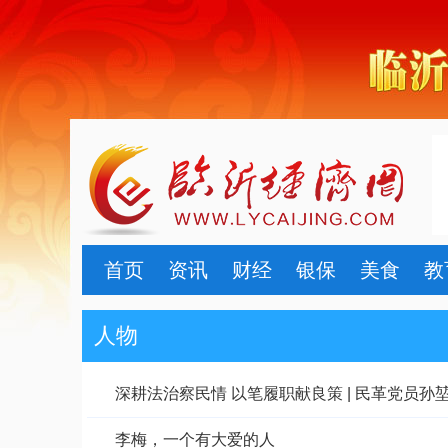
首页
资讯
财经
银保
美食
教
人物
深耕法治察民情 以笔履职献良策 | 民革党员
李梅，一个有大爱的人