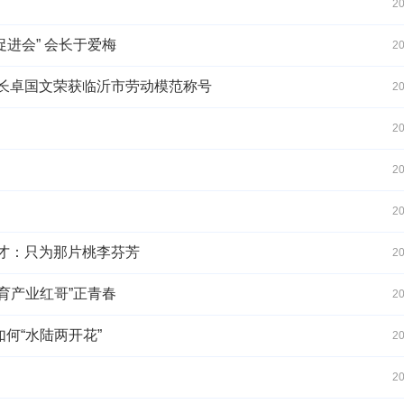
20
进会” 会长于爱梅
20
事长卓国文荣获临沂市劳动模范称号
20
20
20
20
敬才：只为那片桃李芬芳
20
育产业红哥”正青春
20
何“水陆两开花”
20
20