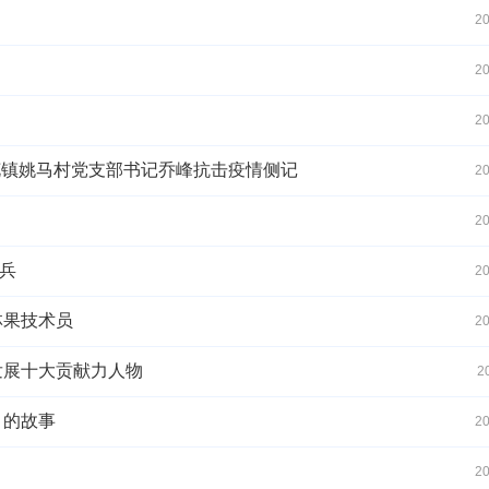
20
20
20
红花镇姚马村党支部书记乔峰抗击疫情侧记
20
20
收兵
20
林果技术员
20
发展十大贡献力人物
2
月的故事
20
20