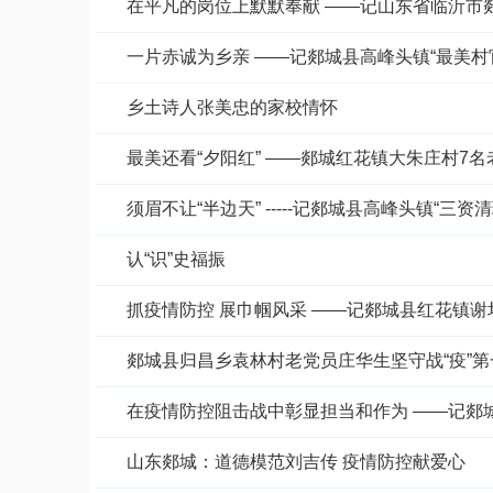
在平凡的岗位上默默奉献 ——记山东省临沂市
一片赤诚为乡亲 ——记郯城县高峰头镇“最美村
乡土诗人张美忠的家校情怀
最美还看“夕阳红” ——郯城红花镇大朱庄村7
须眉不让“半边天” -----记郯城县高峰头镇“三资
认“识”史福振
抓疫情防控 展巾帼风采 ——记郯城县红花镇
郯城县归昌乡袁林村老党员庄华生坚守战“疫”第
在疫情防控阻击战中彰显担当和作为 ——记郯
山东郯城：道德模范刘吉传 疫情防控献爱心