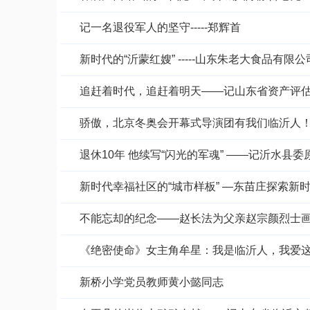
记一名退役军人的坚守-----郑辉首
新时代的“沂蒙红嫂” -----山东朱老大食品有
追赶着时代，追赶着明天——记山东省资产评
骄傲，北京冬奥会开幕式导演团有我们临沂人
退休10年 他续写“闪光的军魂” ——记沂水县
新时代幸福社区的“城市样板” —东苗庄探索新
不能忘却的纪念——赵长法为父亲赵宗颜烈士
《绝密使命》女主角牟星：我是临沂人，我爱
新桥小学党员教师黄小懿同志