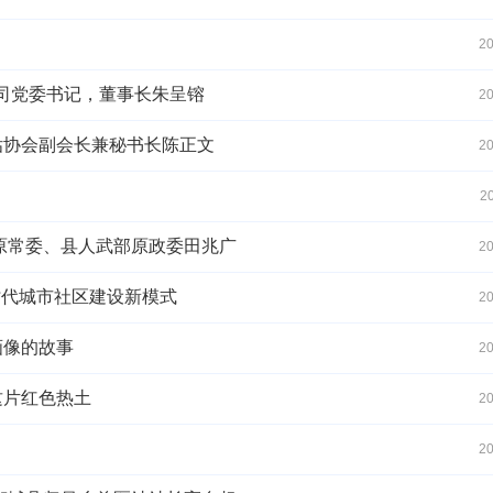
20
限公司党委书记，董事长朱呈镕
20
估协会副会长兼秘书长陈正文
20
！
2
委原常委、县人武部原政委田兆广
20
时代城市社区建设新模式
20
画像的故事
20
这片红色热土
20
20