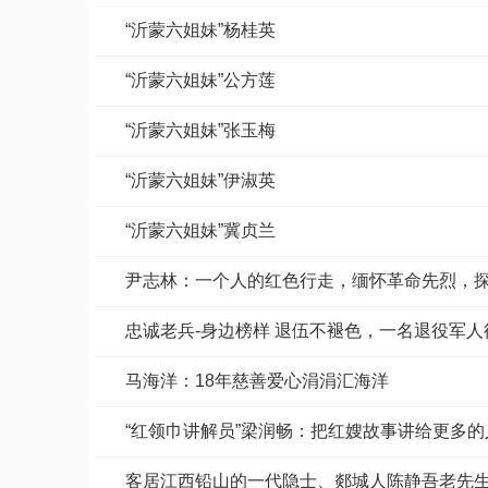
“沂蒙六姐妹”杨桂英
“沂蒙六姐妹”公方莲
“沂蒙六姐妹”张玉梅
“沂蒙六姐妹”伊淑英
“沂蒙六姐妹”冀贞兰
尹志林：一个人的红色行走，缅怀革命先烈，
忠诚老兵-身边榜样 退伍不褪色，一名退役军
马海洋：18年慈善爱心涓涓汇海洋
“红领巾讲解员”梁润畅：把红嫂故事讲给更多的
客居江西铅山的一代隐士、郯城人陈静吾老先