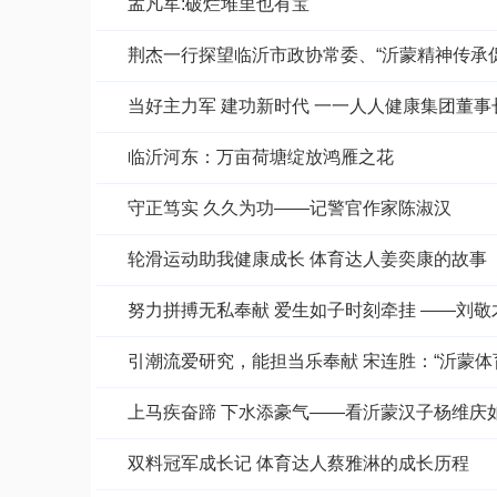
孟凡军:破烂堆里也有宝
荆杰一行探望临沂市政协常委、“沂蒙精神传承促
当好主力军 建功新时代 一一人人健康集团董
临沂河东：万亩荷塘绽放鸿雁之花
守正笃实 久久为功——记警官作家陈淑汉
轮滑运动助我健康成长 体育达人姜奕康的故事
努力拼搏无私奉献 爱生如子时刻牵挂 ——刘
引潮流爱研究，能担当乐奉献 宋连胜：“沂蒙体
上马疾奋蹄 下水添豪气——看沂蒙汉子杨维庆如
双料冠军成长记 体育达人蔡雅淋的成长历程