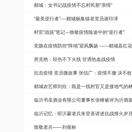
郯城：女书记战疫情不忘村民那“亲情”
“最美逆行者”----郯城杨集镇老党员谢印泽
村官“战疫”笔记---致敬疫情险途中的“逆行者”
党旗在疫情防控“阵地”迎风飘扬 ——郯城县
房克艳：轻伤不下火线 甘洒热血战疫情
抗击疫情 党员微故事 张信广：疫情不撤 决不
郯城农艺师刘欣：既是一线村官又是接地气的
临沂书圣酒业有限公司董事长张峰被评为沂酒
临沂记忆：听沂蒙老兵朱登喜讲述抗战烽火岁
致敬老兵——刘俊标