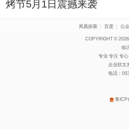
烤节5月1日震撼来袭
凤凰探索
┊
百度
┊
公
COPYRIGHT ©
2026
临
专业 专注 专
企业软文
电话：0539
鲁ICP