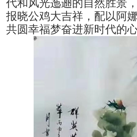
代和风光迤逦的自然胜景
报晓公鸡大吉祥，配以阿
共圆幸福梦奋进新时代的