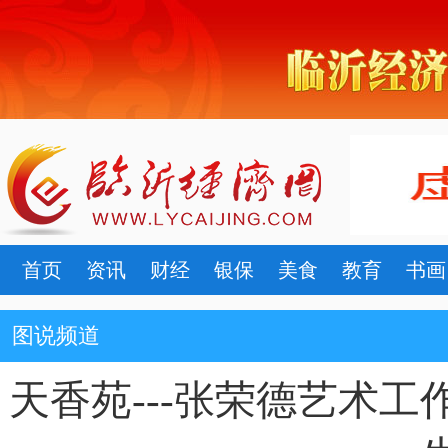
首页
资讯
财经
银保
美食
教育
书画
图说频道
天香苑---张荣德艺术