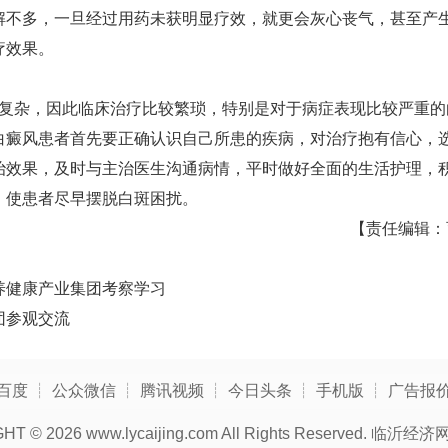
解不多，一旦经过用药未获明显疗效，就更会灰心丧气，甚至产
疗效果。
杂，因此临床治疗比较繁琐，特别是对于病症表现比较严重的
白癜风患者首先要正确认识自己所患的疾病，对治疗抱有信心，
治效果，及时与主治医生沟通病情，平时做好全面的生活护理，
，使患者尽早摆脱白斑困扰。
【责任编辑：
养健康产业集团考察学习
团参观交流
百度
┊
公众微信
┊
腾讯视频
┊
今日头条
┊
手机版
┊
广告报
GHT ©
2026 www.lycaijing.com All Rights Reserved.
临沂经济