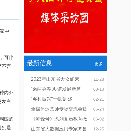
家中
，可伴
最新信息
更多
至不言
2023年山东省大众蹦床
11-28
“乘两会春风·谱发展新篇
03-13
种内外
“乡村振兴”千帆竞 沭
02-21
诱发白
全媒体运营师专场交流会暨
06-24
周围的
《冲锋号》系列党员教育微
06-02
特别是
山东省大数据应用专家齐鲁
12-25