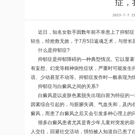
症，
2023-7-7 2
近日，知名女歌手因数年前不幸患上了抑郁症，
轻生，经抢救无效，于7月5日返魂乏术，与世长
什么是抑郁症?
抑郁症是抑郁障碍的—种典型情况。它以显著而
有妄想、幻觉等精神病性症状，严重时可能发生
语、少动甚至不动等。抑郁症发作时—般表现为
抑郁症与白癜风之间的关系?
白癜风是以皮肤色素脱失出现白斑为特征的一种
因素综合引起的，与脏腑失调、气血失和，及内
癜风，而患了白癜风之后又会引发多种心理上的
很多白癜风患者尤其是青少年儿童对突发的容貌
人交往，回避社交活动，惧怕被人知道自己患了