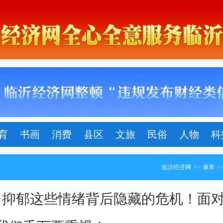
育
书画
消费
县区
文旅
民俗
人物
科
临沂经济网
>>
康养
>
、抑郁这些情绪背后隐藏的危机！面