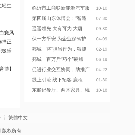
生轻生
临沂市工商联新能源汽车服
10-10
第四届山东体博会：“智造
07-30
遥遥领先 大有可为 大唐
09-30
白癜风
保一方平安 为企业保驾护
04-09
选择正
郯城：将“担当作为，狠抓
02-19
积极乐
郯城：百万斤“巧个”银鳕
06-19
育博】
促进行业交互协同，助推产
04-22
线上引流 线下拓客 鹿程
01-30
东麟记餐厅、两木家具、曦
10-18
价
┊
繁體中文
网
版权所有