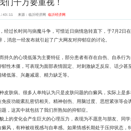
我们千万要重视！
1:43:11
来源：临沂经济网
临沂经济网
经过长时间与病魔斗争，可惜近日病情急转直下，于7月2日在
辞，消息一经发布就引起了广大网友对抑郁症的讨论。
持久的心境低落为主要特征，部分患者有存在自伤、自杀行为
抑郁性木僵，可表现为面部表情固定、对刺激缺乏反应、话少甚
情绪低落、兴趣减退、精力缺乏等。
皮肤病。很多人单纯认为只是皮肤问题的白癜风，实际上是多
在免疫功能紊乱密切相关。精神创伤、用脑过度、思想紧张等会
问题，这其中就包括了我们所熟知的抑郁症。
上的变化会产生巨大的心理压力，表现为不愿意与朋友、同学
白癜风，有种被歧视感与自卑感。如果情感长期处于压抑状态，