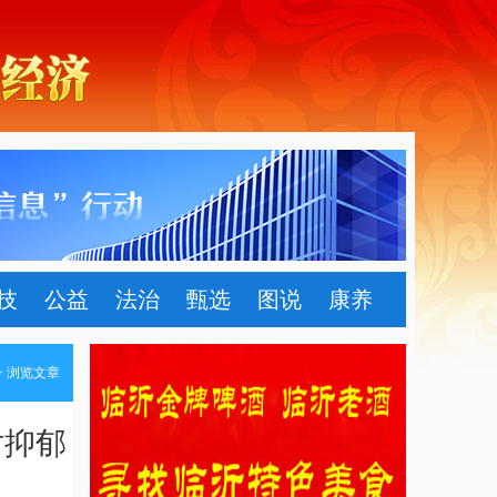
技
公益
法治
甄选
图说
康养
> 浏览文章
对抑郁