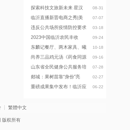
探索科技文旅新未来 星汉
08-31
临沂直播新晋电商之秀|美
07-07
违反公共场所疫情防控要求
03-18
2023中国临沂农民丰收
09-24
东麟记餐厅、两木家具、曦
10-18
尚养三品鸡元汤《药食同源
09-16
山东省全民健身公共服务培
07-28
郯城：果树苗靠“身份”亮
02-27
重磅成果集中发布！临沂应
06-22
价
┊
繁體中文
网
版权所有