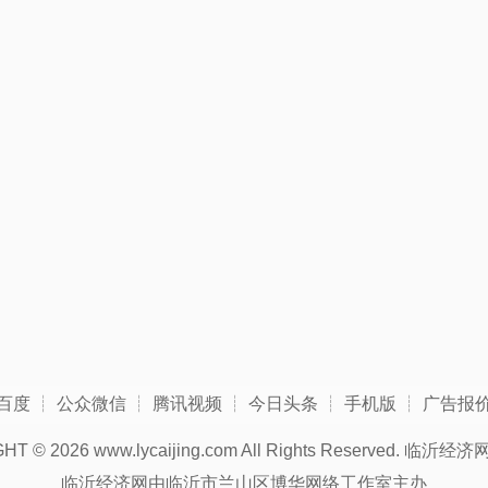
百度
┊
公众微信
┊
腾讯视频
┊
今日头条
┊
手机版
┊
广告报
GHT ©
2026 www.lycaijing.com All Rights Reserved.
临沂经济
临沂经济网由临沂市兰山区博华网络工作室主办