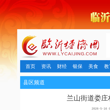
首页
资讯
财经
银保
美食
教
县区频道
兰山街道娄庄
2026-5-16 