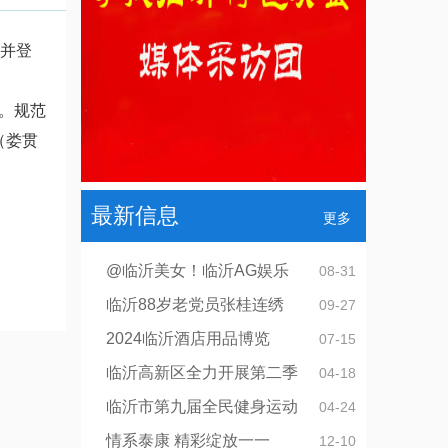
查并登
。规范
（娄贯
最新信息
更多
@临沂美女！临沂AG娱乐
08-31
临沂88岁老党员张桂连绣
09-27
2024临沂酒店用品博览
07-15
临沂高新区全力开展第二季
04-18
临沂市第九届全民健身运动
04-24
情系泰康 精彩绽放一一
12-10