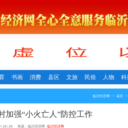
育
书画
消费
县区
文旅
民俗
人物
科
临沂经济网
>>
县区
>
村加强“小火亡人”防控工作
0:18:26
来源：临沂经济网
临沂经济网