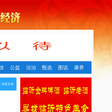
技
公益
法治
甄选
图说
康养
> 浏览文章