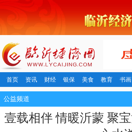
首页
资讯
财经
银保
美食
教育
书画
公益频道
壹载相伴 情暖沂蒙 聚