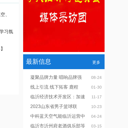
填空、
学习氛
博】
最新信息
更多
凝聚品牌力量 唱响品牌强
08-24
线上引流 线下拓客 鹿程
01-30
临沂经济技术开发区：加速
11-17
2023山东省男子篮球联
10-23
中科蓝天空气能临沂运营中
04-24
临沂市沂州府老酒俱乐部等
03-15