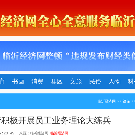
育
书画
消费
县区
文旅
民俗
人物
科
临沂经济网
>>
银保
>
行积极开展员工业务理论大练兵
17:28:45
来源：临沂经济网
临沂经济网