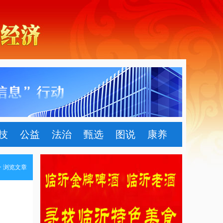
技
公益
法治
甄选
图说
康养
> 浏览文章