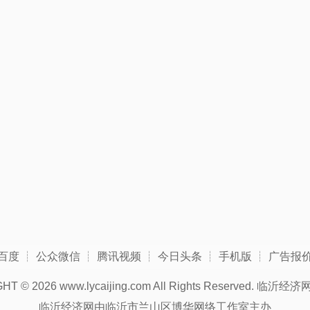
百度
┊
公众微信
┊
腾讯视频
┊
今日头条
┊
手机版
┊
广告报
GHT ©
2026 www.lycaijing.com All Rights Reserved.
临沂经济
临沂经济网由临沂市兰山区博华网络工作室主办