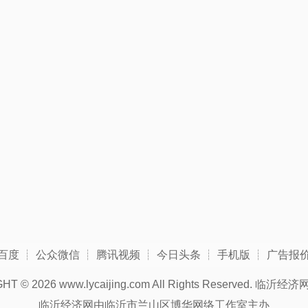
百度
┊
公众微信
┊
腾讯视频
┊
今日头条
┊
手机版
┊
广告报
GHT ©
2026 www.lycaijing.com All Rights Reserved.
临沂经济
临沂经济网由临沂市兰山区博华网络工作室主办