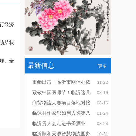
行经济
萌芽状
规、全
最新信息
更多
博】
重拳出击！临沂市网信办依
11-22
致敬中国医师节！临沂这几
08-19
商贸物流大赛项目落地对接
08-16
临沭县作家郇如启入选第八
01-24
临沂贵人会走进书圣酒业
03-24
临沂顺和天源智慧物流园办
10-31