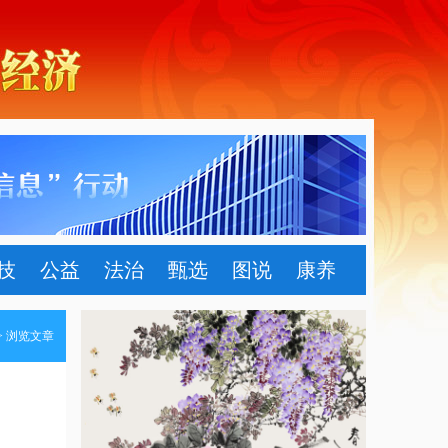
技
公益
法治
甄选
图说
康养
> 浏览文章