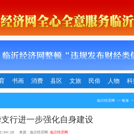
育
书画
消费
县区
文旅
民俗
人物
科
临沂经济网
>>
银保
>
华支行进一步强化自身建设
22:04:18
来源：临沂经济网
临沂经济网