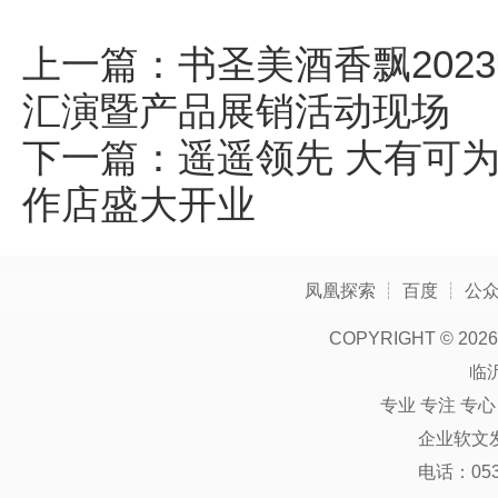
上一篇：
书圣美酒香飘202
汇演暨产品展销活动现场
下一篇：
遥遥领先 大有可
作店盛大开业
凤凰探索
┊
百度
┊
公
COPYRIGHT ©
2026
临
专业 专注 专
企业软文
电话：0539