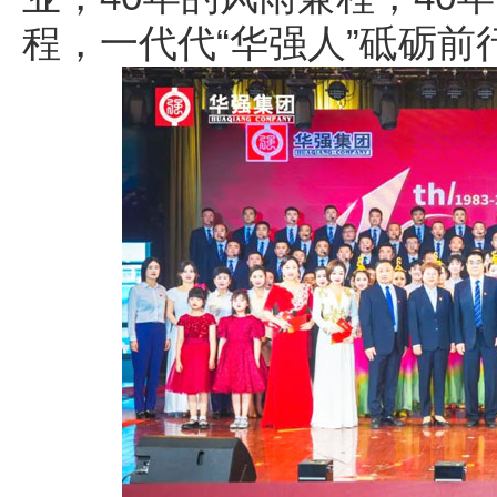
程，一代代“华强人”砥砺前