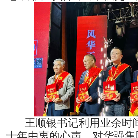
王顺银书记利用业余时间
十年由衷的心声，对华强集