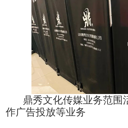
鼎秀文化传媒业务范围活
作广告投放等业务