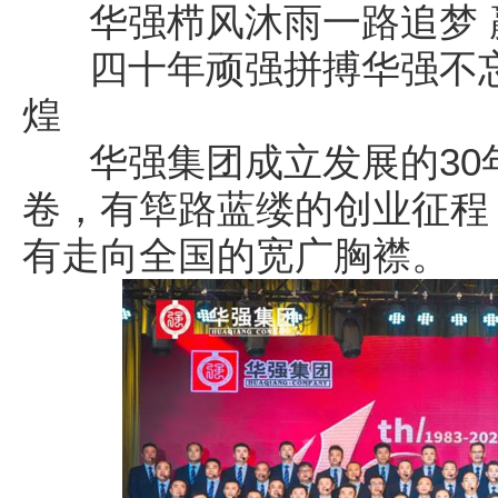
华强栉风沐雨一路追梦 
四十年顽强拼搏华强不忘
煌
华强集团成立发展的30
卷，有筚路蓝缕的创业征程
有走向全国的宽广胸襟。