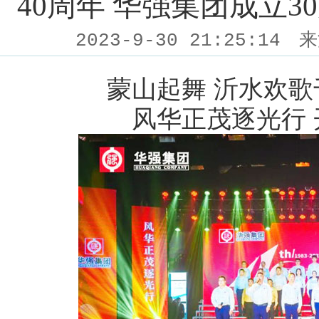
40周年 华强集团成立
2023-9-30 21:25:14
来
蒙山起舞 沂水欢歌
风华正茂逐光行