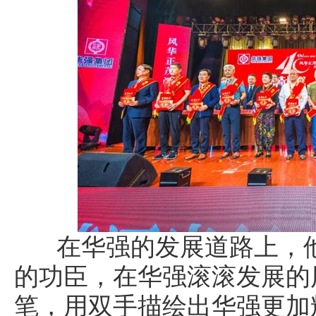
在华强的发展道路上，他
的功臣，在华强滚滚发展的
笔，用双手描绘出华强更加