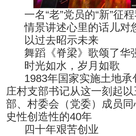
一名“老”党员的“新”征
情景讲述心里的话儿对
以过去昭示未来
舞蹈《脊梁》歌颂了华
时光如水，岁月如歌
1983年国家实施土地承
庄村支部书记从这一刻起以
部、村委会（党委）成员同
史性创造性的40年
四十年艰苦创业