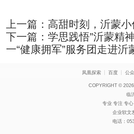
上一篇：
高甜时刻，沂蒙小伙
下一篇：
学思践悟”沂蒙精神
一“健康拥军”服务团走进沂
凤凰探索
┊
百度
┊
公
COPYRIGHT ©
2026
临
专业 专注 专
企业软文
电话：0539