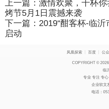
上一篇：
激情欢聚，干杯你我
烤节5月1日震撼来袭
下一篇：
2019“酣客杯-
启动
凤凰探索
┊
百度
┊
公
COPYRIGHT ©
2026
临
专业 专注 专
企业软文
电话：0539