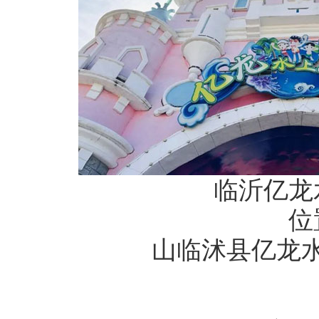
临沂亿龙
位
山临沭县亿龙