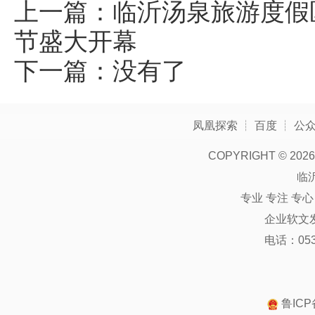
上一篇：
临沂汤泉旅游度假
节盛大开幕
下一篇：没有了
凤凰探索
┊
百度
┊
公
COPYRIGHT ©
2026
临
专业 专注 专
企业软文
电话：0539
鲁ICP