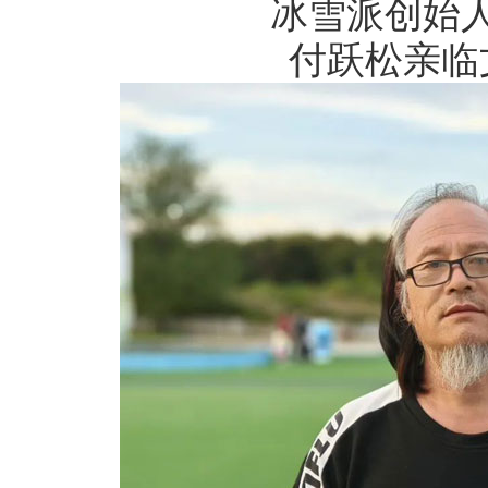
冰雪派创始
付跃松亲临