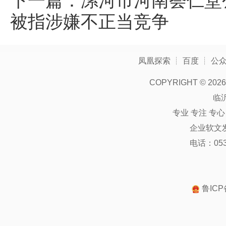
下一篇：
漯河市河南荟仁堂
被指涉嫌不正当竞争
凤凰探索
┊
百度
┊
公
COPYRIGHT ©
2026
临
专业 专注 专
企业软文
电话：0539
鲁ICP