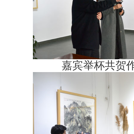
嘉宾举杯共贺