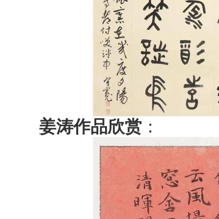
姜涛作品欣赏
：