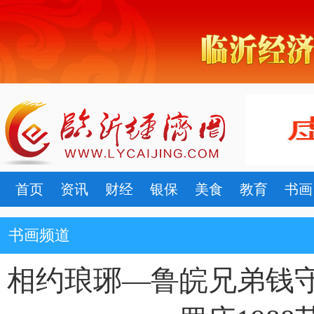
首页
资讯
财经
银保
美食
教育
书画
书画频道
相约琅琊—鲁皖兄弟钱