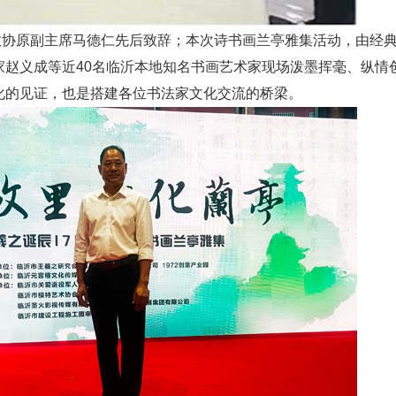
协原副主席马德仁先后致辞；本次诗书画兰亭雅集活动，由经
家赵义成等近40名临沂本地知名书画艺术家现场泼墨挥毫、纵情
化的见证，也是搭建各位书法家文化交流的桥梁。