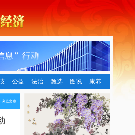
技
公益
法治
甄选
图说
康养
> 浏览文章
动