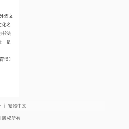
外酒文
文化名
约书法
辑！是
育博】
价
┊
繁體中文
网
版权所有