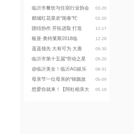
临沂市餐饮与住宿行业协会
03-20
郯城红花菜农“闹春”忙
02-20
团结协作 开拓进取 打造
12-17
银座·奥特莱斯2018临
12-28
遥遥领先 大有可为 大唐
09-30
临沂市第十五届“劳动之星
09-20
@临沂美女！临沂AG娱乐
08-31
母亲节一位母亲的“锦旗故
05-09
想爱你就来！【阿杜相亲大
05-18