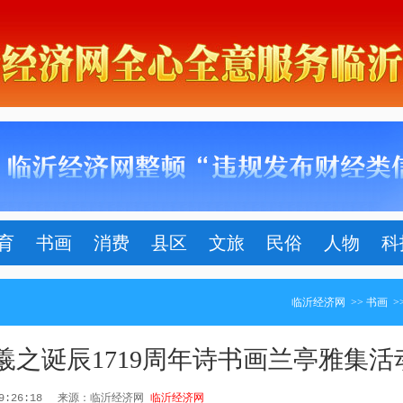
育
书画
消费
县区
文旅
民俗
人物
科
临沂经济网
>>
书画
>
之诞辰1719周年诗书画兰亭雅集活
19:26:18
来源：临沂经济网
临沂经济网