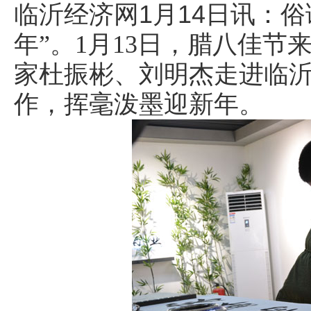
临沂经济网1月14日讯
：俗
年”。1月13日，腊八佳
家杜振彬、刘明杰走进临
作，挥毫泼墨迎新年。