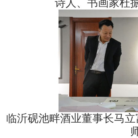
诗人、书画家杜
临沂砚池畔酒业董事长马立